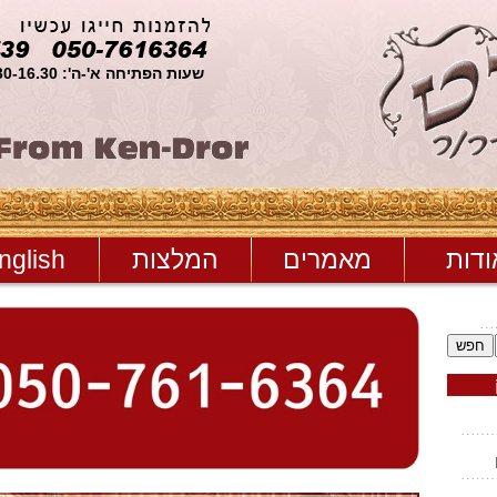
שעות הפתיחה א'-ה': 11.30-16.30 ו': סגור
ודות
מאמרים
המלצות
nglish
חפש