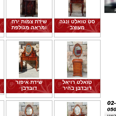
סט טואלט ונגה
שידת צמות ירח
מעוצב
ומראה מגולפת
טואלט רויאל
שידת איפור
דובדבן בהיר
דובדבן