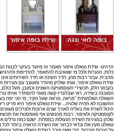
בופה לואי ונגה
שידת בופה איפור
הרהיט- שידת טואלט איפור מאמר זה מיועד בעיקר לבנות המי
כלות, הנערות ולכל מי שאוהבת להתאפר, להתייפות ולהרגיש 
מהבית. עבור רבות מהן, חדר השינה או חדר השירותים אינו
שידת טואלט איפור, אותו שולחן מהודר ומעוצב עם מגירות
בקבוקי הלק, תכשירי הקוסמטיקה השונים וכמובן, מעל כולם, 
המובנה בשידה, ראי שבלעדיו קשה מאוד להסתדר ואיתו נור
השאלה האלמותית "מראה, מראה שעל הקיר, מי הכי יפה בע
התשובה לא תהיה שלגיה... שידת טואלט איפור היא פריט ריהו
היכול לשרת את בעליה לאורך שנים ארוכות ולצרכים מגוונים,
לקוסמטיקה ולאיפור, רבות מהנשים אף מאפסנות את תכשיט
שלהן במגירות השידה הנעולות במפתח. ישנם כמה גדלים אופ
טואלט מעין אלו וכדאי לבחור את השידה הראויה ביותר לכל
על נערות צעירות, הרי שאין צורך בשידת טואלט איפור עצומ