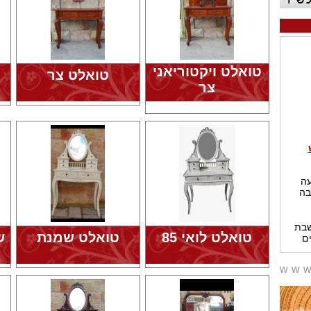
טואלט ויקטוריאני
טואלט צר
צר
עה
בה
שבת
ם
טואלט לואי 85
טואלט שמנת
ש
www