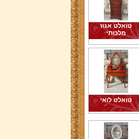
טואלט אגוז
מלכותי
טואלט לואי