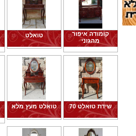
קומודה איפור
טואלט
מהגוני
שידת טואלט 70
טואלט מעץ מלא