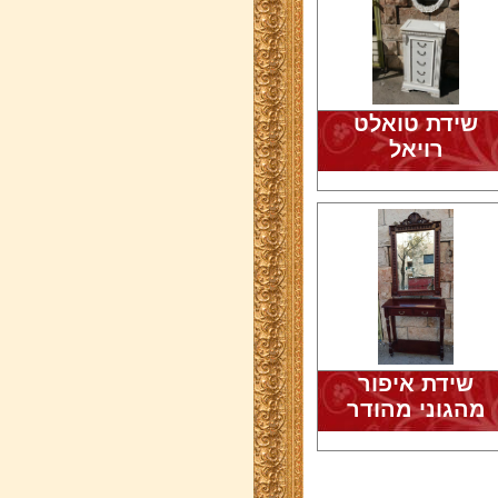
שידת טואלט
רויאל
שידת איפור
מהגוני מהודר