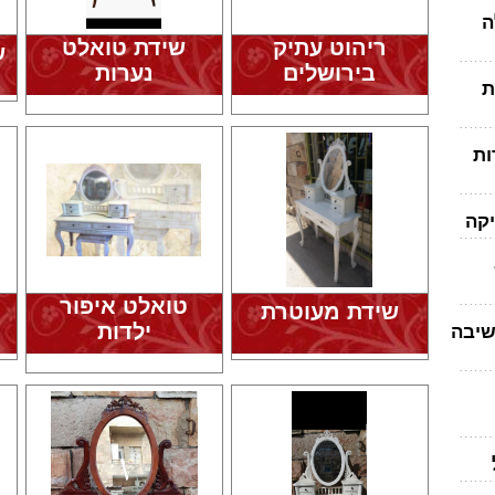
ה
ריהוט עתיק
שידת טואלט
ש
בירושלים
נערות
ת
ות
יקה
טואלט איפור
שידת מעוטרת
ילדות
שיבה