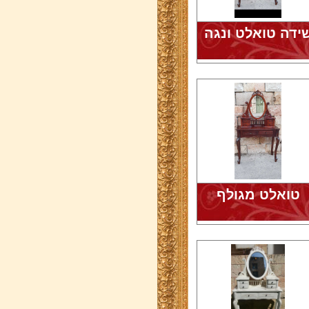
ידה טואלט ונגה
טואלט מגולף