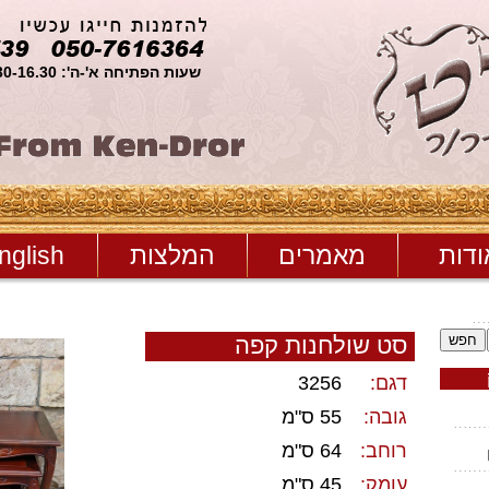
שעות הפתיחה א'-ה': 11.30-16.30 ו': סגור
ודות
מאמרים
המלצות
nglish
חפש
סט שולחנות קפה
דגם:
3256
גובה:
55 ס"מ
רוחב:
64 ס"מ
עומק:
45 ס"מ