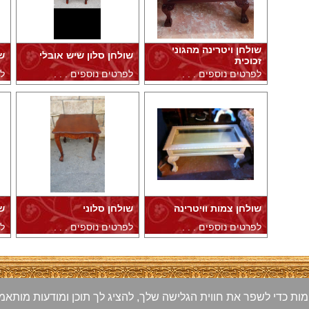
שולחן ויטרינה מהגוני
שולחן סלון שיש אובלי
ש
זכוכית
לפרטים נוספים . . .
לפרטים נוספים . . .
לפ
שולחן צמות וויטרינה
שולחן סלוני
ש
לפרטים נוספים . . .
לפרטים נוספים . . .
לפ
 'עוגיות' (Cookies) ובטכנולוגיות דומות כדי לשפר את חווית הגלישה שלך, להציג לך תוכן ומודע
| טלפון: 02-5820739 | פלאפון: 050-7616364 | כתובת: שבטי ישראל 45,